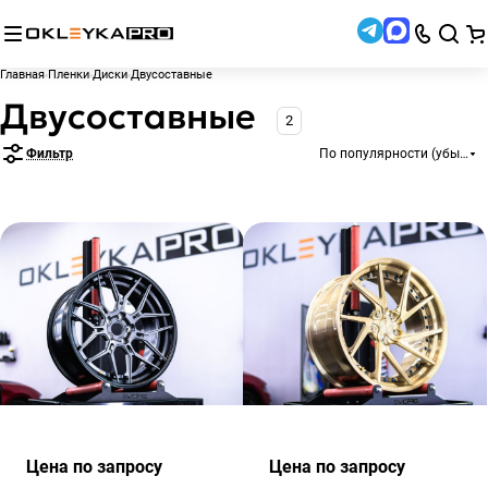
Главная
Пленки
Диски
Двусоставные
Двусоставные
2
Фильтр
По популярности (убывани
Цена по зап
р
осу
Цена по зап
р
осу