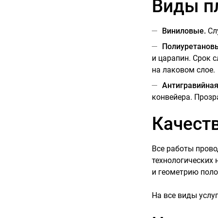
Виды п
Виниловые.
Слу
Полиуретанов
и царапин. Срок 
на лаковом слое.
Антигравийна
конвейера. Прозр
Качеств
Все работы прово
технологических 
и геометрию поло
На все виды услу