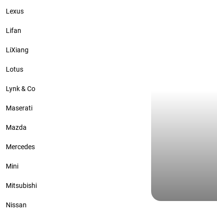
бронь лобов
Lexus
Lifan
LiXiang
Lotus
Lynk & Co
Maserati
Mazda
Mercedes
Mini
Mitsubishi
Nissan
Hyundai