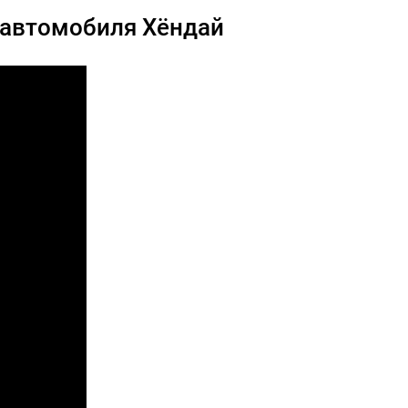
0
 автомобиля Хёндай
ита