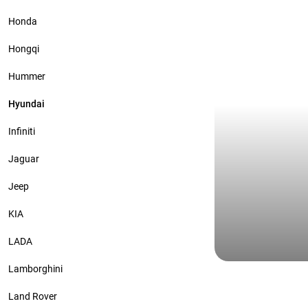
крыши
Honda
Hongqi
Hummer
Hyundai
Infiniti
Jaguar
Jeep
KIA
LADA
Lamborghini
Hyundai
Хендай Гене
Land Rover
матовая ан