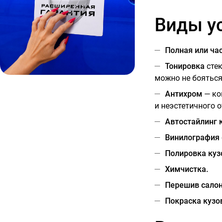
Виды у
Полная или ча
Тонировка
стек
можно не бояться
Антихром
— ко
и неэстетичного 
Автостайлинг 
Винилография
Полировка куз
Химчистка.
Перешив салон
Покраска кузов