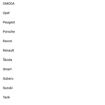
Хендай Ген
OMODA
цветная окл
Opel
антигравий
кузова
Peugeot
Porsche
Ravon
Renault
Škoda
Smart
Subaru
Suzuki
Tank