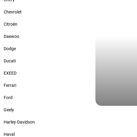
Chevrolet
Citroën
Daewoo
Dodge
Ducati
EXEED
Ferrari
Ford
Hyundai
Geely
Hyundai San
Harley-Davidson
защитной п
керамика, 
Haval