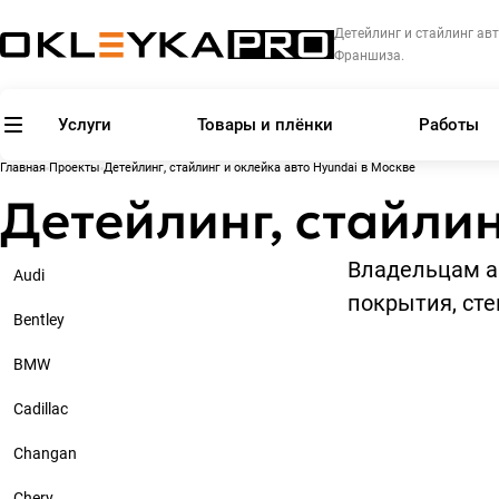
Детейлинг и стайлинг авт
Франшиза.
Услуги
Товары и плёнки
Работы
Главная
Проекты
Детейлинг, стайлинг и оклейка авто Hyundai в Москве
Детейлинг, стайлин
Владельцам а
Audi
покрытия, сте
Bentley
BMW
Cadillac
Changan
Chery