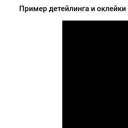
езис ГВ80
Хендай Генезис ГВ 8
Пример детейлинга и оклейки
ейка и
антигравийная защ
ная защита
кузова