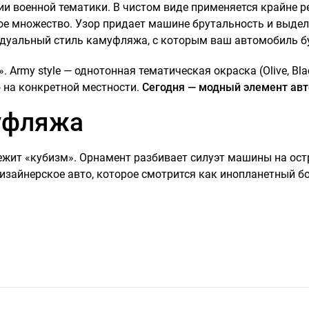
ии военной тематики. В чистом виде применяется крайне р
кое множество. Узор придает машине брутальность и выдел
идуальный стиль камуфляжа, с которым ваш автомобиль б
Army style — однотонная тематическая окраска (Olive, Bla
на конкретной местности.
Сегодня — модный элемент авт
уфляжа
ежит «кубизм». Орнамент разбивает силуэт машины на ост
изайнерское авто, которое смотрится как инопланетный б