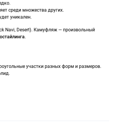
едко.
яет среди множества других.
удет уникален.
ck Navi, Desert). Камуфляж — произвольный
остайлинга
.
роугольные участки разных форм и размеров.
олид.