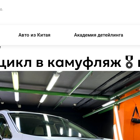
о.
Авто из Китая
Академия детейлинга
е
икл в камуфляж 🎖 