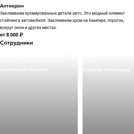
Антихром
Заклеиваем хромированные детали авто. Это модный элемент
стайлинга автомобиля. Заклеиваем хром на бампере, порогах,
вокруг окон и других местах.
от 8 000 ₽
Сотрудники
Специалист по оклейке автомобилей в
Специалист по оклейке авто
виниловую и полиуретановую пленку
винилом
Липовской Николай
Карасев Александр
+7 495 205-27-72
+7 495 205-27-72
E-mail
E-mail
info@okleyka.pro
info@okleyka.pro