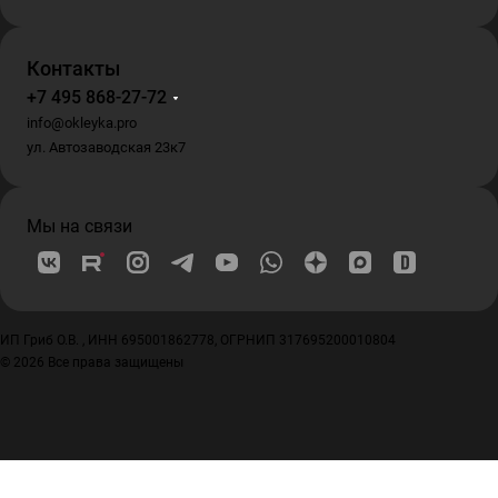
Контакты
+7 495 868-27-72
info@okleyka.pro
ул. Автозаводская 23к7
Мы на связи
ИП Гриб О.В. , ИНН 695001862778, ОГРНИП 317695200010804
© 2026 Все права защищены