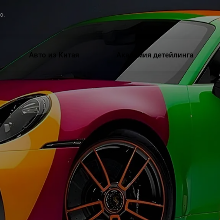
о.
Авто из Китая
Академия детейлинга