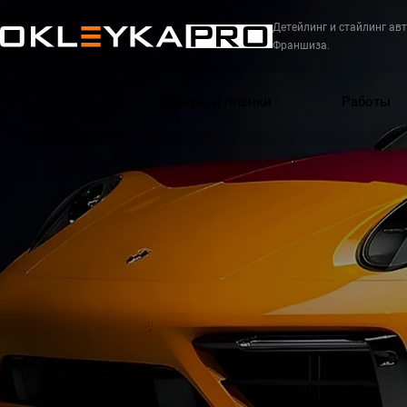
Детейлинг и стайлинг авт
Франшиза.
Услуги
Товары и плёнки
Работы