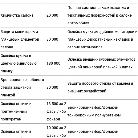
Полная химчистка всех кожаных и
Химчистка салона
20 000
текстильных поверхностей в салоне
автомобиля
Защита мониторов и
Оклейка мультимедийных мониторов и
глянцевых элементов
30 000
глянцевых декоративных накладок в
салона
салоне автомобиля
Оклейка кузова в
Оклейка внешних кузовных элементов
цветную виниловую
180 000
цветной виниловой пленкой Sunmax
пленку
Бронирование лобового
Защита лобового стекла от камней и
стекла защитной
30 000
внешних воздействий
пленкой
Оклейка оптики в
13 500 за 2
Бронирование фар/фонарей
притемненный
фары либо
тонировочным полиуретаном
полиуретан
фонари
10 000 за 2
Оклейка оптики в
Бронирование фар/фонарей
фары либо