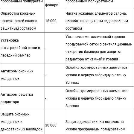
прозрачный полиуретан
прозрачным полиуретаном
фонари
Обработка кожаных
Чистка кожаных элементов салона,
поверхностей салона
18 000
обработка защитным гидрофобным
защитным составом
составом
Установка металлической хорошо
Установка
продуваемой сетки в вентиляционные
антигравийной сетки в
-
отверстия бампера для защиты
передний бампер
радиатора от камней и гравия
Оклейка хромированных элементов
Антихром оконных
-
кузова в черную гибридную пленку
молдингов
Sunmax
Оклейка хромированных элементов
Антихром решетки
-
кузова в черную гибридную пленку
радиатора
Sunmax
Защита оконных
молдингов и
Защита декоративных вставок на
30 000
декоративных накладок
кузове прозрачным полиуретаном