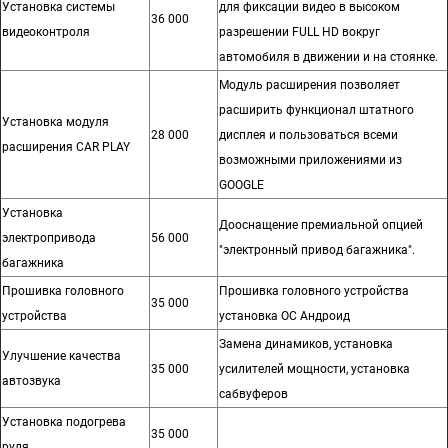
Установка системы
для фиксации видео в высоком
36 000
видеоконтроля
разрешении FULL HD вокруг
автомобиля в движении и на стоянке.
Модуль расширения позволяет
расширить функционал штатного
Установка модуля
28 000
дисплея и пользоваться всеми
расширения CAR PLAY
возможными приложениями из
GOOGLE
Установка
Дооснащение премиальной опцией
электропривода
56 000
"электронный привод багажника".
багажника
Прошивка головного
Прошивка головного устройства
35 000
устройства
установка ОС Андроид
Замена динамиков, установка
Улучшение качества
35 000
усилителей мощности, установка
автозвука
сабвуферов
Установка подогрева
35 000
руля