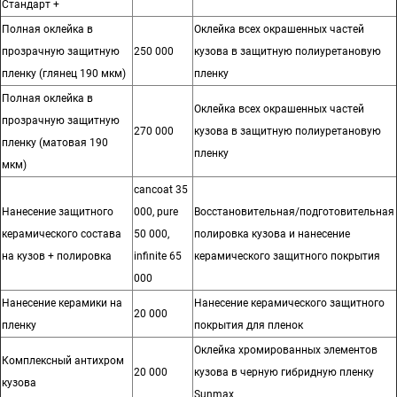
Стандарт +
Полная оклейка в
Оклейка всех окрашенных частей
прозрачную защитную
250 000
кузова в защитную полиуретановую
пленку (глянец 190 мкм)
пленку
Полная оклейка в
Оклейка всех окрашенных частей
прозрачную защитную
270 000
кузова в защитную полиуретановую
пленку (матовая 190
пленку
мкм)
cancoat 35
Нанесение защитного
000, pure
Восстановительная/подготовительная
керамического состава
50 000,
полировка кузова и нанесение
на кузов + полировка
infinite 65
керамического защитного покрытия
000
Нанесение керамики на
Нанесение керамического защитного
20 000
пленку
покрытия для пленок
Оклейка хромированных элементов
Комплексный антихром
20 000
кузова в черную гибридную пленку
кузова
Sunmax