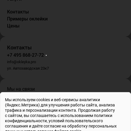
Контакты
Примеры оклейки
Цены
Контакты
+7 495 868-27-72
info@okleyka.pro
ул. Автозаводская 23к7
Мы на связи
Мы используем cookies и веб-сервисы аналитики
(Яндекс.Метрика) для улучшения работы сайта, анализа
трафика и персонализации контента. Продолжая работу
с сайтом, вы соглашаетесь с использованием
политики
ИП Гриб О.В. , ИНН 695001862778, ОГРНИП 317695200010804
конфиденциальности
, условий
пользовательского
© 2026 Все права защищены
соглашения
и даёте
согласие на обработку персональных