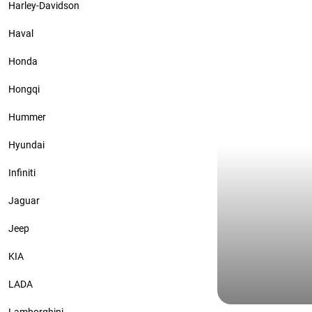
Harley-Davidson
цветной пол
антихром и
Haval
Honda
Hongqi
Hummer
Hyundai
Infiniti
Jaguar
Jeep
KIA
LADA
Audi