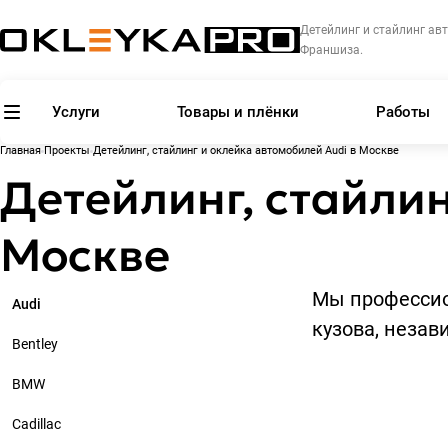
Детейлинг и стайлинг авт
Франшиза.
Услуги
Товары и плёнки
Работы
Главная
Проекты
Детейлинг, стайлинг и оклейка автомобилей Audi в Москве
Детейлинг, стайлин
Москве
Мы профессио
Audi
кузова, незав
Bentley
BMW
Cadillac