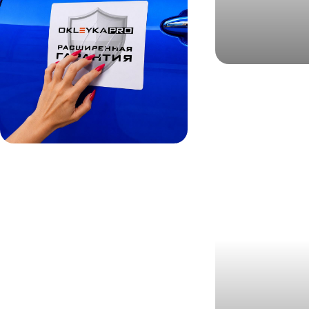
Audi
Ауди А6 ма
антигравий