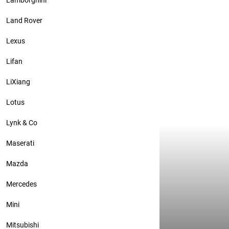
Lamborghini
Audi A5 цве
Land Rover
виниловую п
Gloss Milita
Lexus
Lifan
LiXiang
Lotus
Lynk & Co
Maserati
Mazda
Mercedes
Mini
Mitsubishi