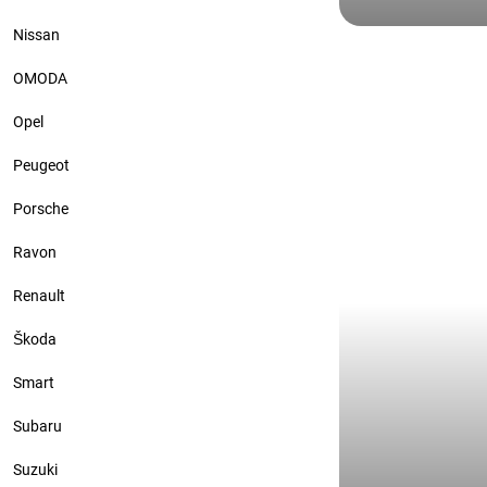
Nissan
Audi
Ауди А6 цве
OMODA
синий винил
Opel
Peugeot
Porsche
Ravon
Renault
Škoda
Smart
Subaru
Suzuki