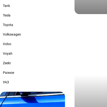
Tank
Tesla
Audi
Ауди РС 7 о
Toyota
прозрачный
Volkswagen
стайлинг
Volvo
Voyah
Zeekr
Разное
УАЗ