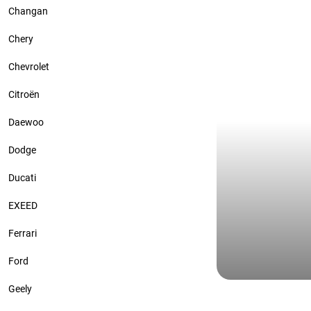
Changan
Chery
Chevrolet
Citroën
Daewoo
Dodge
Ducati
EXEED
Ferrari
Ford
Audi
Geely
Audi A5: по