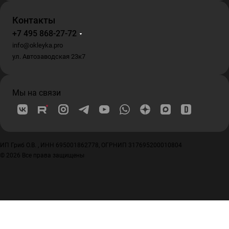
Контакты
+7 495 868-27-72
info@okleyka.pro
ул. Автозаводская 23к7
Мы на связи
ИП Гриб О.В. , ИНН 695001862778, ОГРНИП 317695200010804
© 2026 Все права защищены