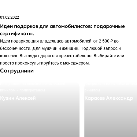
01.02.2022
Идеи подарков для автомобилистов: подарочные
сертификаты.
Идеи подарков для владельцев автомобилей: от 2 500 ₽ до
бесконечности. Для мужчин и женщин. Под любой запрос и
кошелек. Выглядят дорого и презентабельно. Выбирайте или
просто проконсультируйтесь с менеджером.
Сотрудники
Специалист по оклейке автомобилей
Специалист по оклейке авто
винилом и полиуретаном
винилом
Кузин Алексей
Карасев Александр
+7 495 205-27-72
+7 495 205-27-72
E-mail
E-mail
info@okleyka.pro
info@okleyka.pro