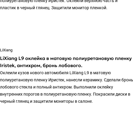
полиуретановую пленку Иристек. Оклеили верхнюю часть и
пластик в черный глянец. Защитили монитор пленкой.
LiXiang
LiXiang L9 оклейка в матовую полиуретановую пленку
Iristek, антихром, бронь лобового.
Оклеили кузов нового автомобиля LiXiang L9 в матовую
полиуретановую пленку Иристек, нанесли керамику. Сделали брон
лобового стекла и полный антихром. Выполнили оклейку
внутренних порогов в полиуретановую пленку. Покрасили диски в
черный глянец и защитили мониторы в салоне.