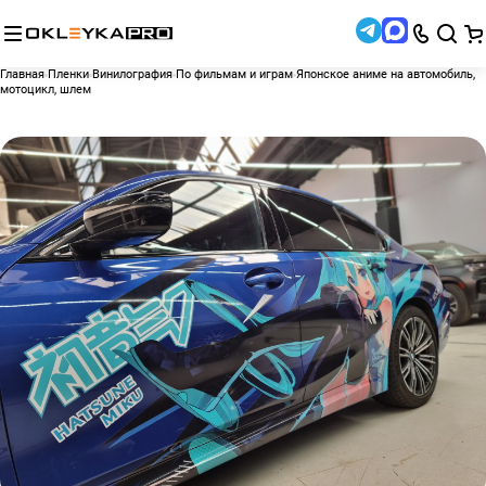
Главная
Пленки
Винилография
По фильмам и играм
Японское аниме на автомобиль,
мотоцикл, шлем