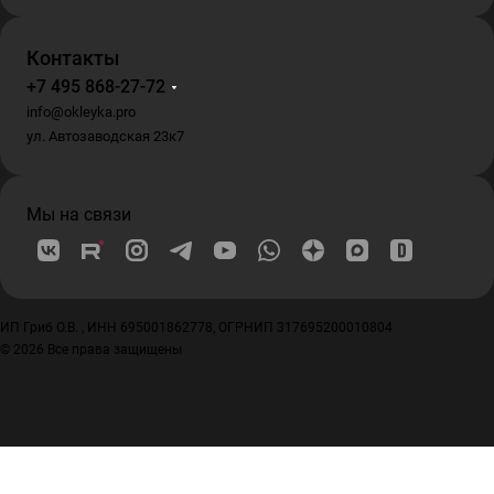
Контакты
+7 495 868-27-72
info@okleyka.pro
ул. Автозаводская 23к7
Мы на связи
ИП Гриб О.В. , ИНН 695001862778, ОГРНИП 317695200010804
© 2026 Все права защищены