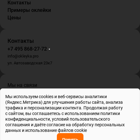
Контакты
Примеры оклейки
Цены
Контакты
+7 495 868-27-72
info@okleyka.pro
ул. Автозаводская 23к7
Мы на связи
Мы используем cookies и веб-сервисы аналитики
(Яндекс.Метрика) для улучшения работы сайта, анализа
трафика и персонализации контента. Продолжая работу
с сайтом, вы соглашаетесь с использованием
политики
ИП Гриб О.В. , ИНН 695001862778, ОГРНИП 317695200010804
конфиденциальности
, условий
пользовательского
© 2026 Все права защищены
соглашения
и даёте
согласие на обработку персональных
данных и использование файлов cookie
Принять