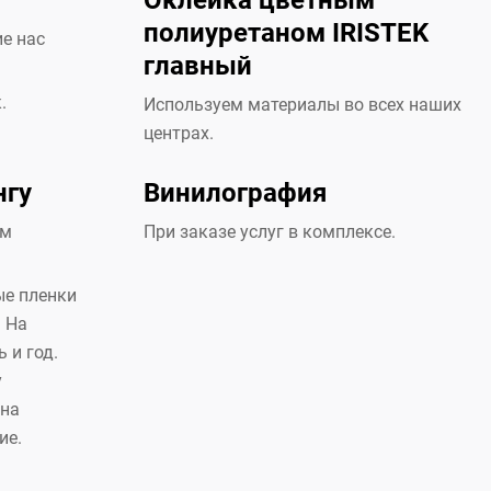
Оклейка цветным
полиуретаном IRISTEK
ие нас
главный
.
Используем материалы во всех наших
центрах.
нгу
Винилография
ем
При заказе услуг в комплексе.
ые пленки
. На
 и год.
у
 на
ие.