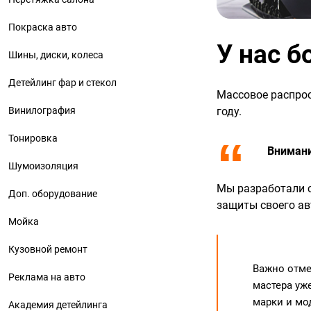
Покраска авто
У нас 
Шины, диски, колеса
Детейлинг фар и стекол
Массовое распрос
Винилография
году.
Тонировка
Внимани
Шумоизоляция
Мы разработали с
Доп. оборудование
защиты своего а
Мойка
Кузовной ремонт
Важно отме
Реклама на авто
мастера уж
марки и мо
Академия детейлинга