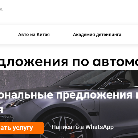
о.
Авто из Китая
Академия детейлинга
дложения по автом
ональные предложения 
я
Написать в WhatsApp
ать услугу