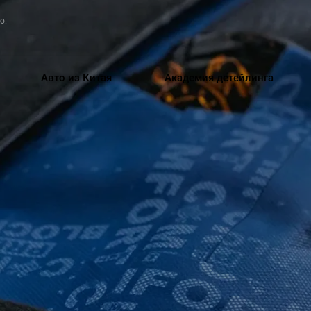
о.
Авто из Китая
Академия детейлинга