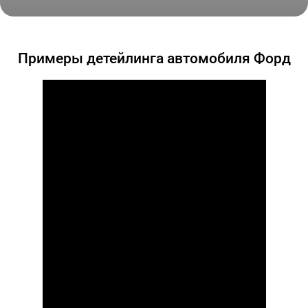
Форд Мустанг цветная оклейка, удаление вмятин,
тонировка, устранение сколов на стекле
Примеры детейлинга автомобиля Форд