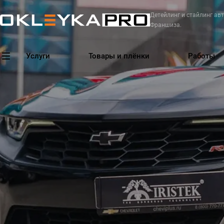
Детейлинг и стайлинг авт
Франшиза.
Услуги
Товары и плёнки
Работы