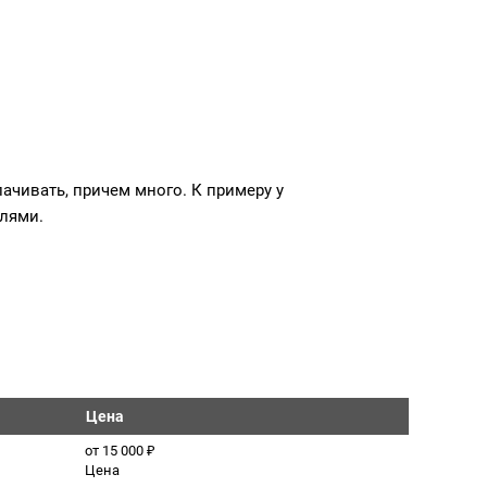
ачивать, причем много. К примеру у
алями.
Цена
от 15 000 ₽
Цена