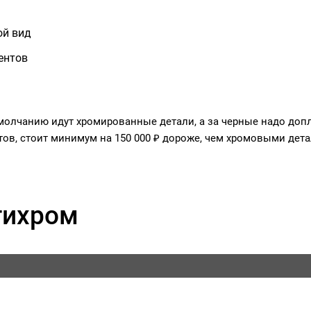
ой вид
ентов
олчанию идут хромированные детали, а за черные надо допл
ов, стоит минимум на 150 000 ₽ дороже, чем хромовыми дет
тихром