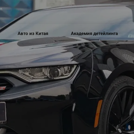
о.
Авто из Китая
Академия детейлинга