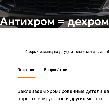
Главная
Услуги
Оклейка по элементам
Антихром = дехромирование
Антихром = дехро
Оформите заявку на услугу, мы свяжемся с вами в
Описание
Вопрос/ответ
Заклеиваем хромированные детали авт
порогах, вокруг окон и других местах.