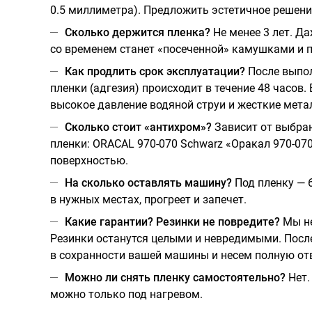
0.5 миллиметра). Предложить эстетичное решени
Сколько держится пленка?
Не менее 3 лет. Д
со временем станет «посеченной» камушками и пе
Как продлить срок эксплуатации?
После выпол
пленки (адгезия) происходит в течение 48 часо
высокое давление водяной струи и жесткие мет
Сколько стоит «антихром»?
Зависит от выбран
пленки: ORACAL 970-070 Schwarz «Оракал 970-070
поверхностью.
На сколько оставлять машину?
Под пленку — 6
в нужных местах, прогреет и запечет.
Какие гарантии? Резинки не повредите?
Мы не
Резинки останутся целыми и невредимыми. После
в сохранности вашей машины и несем полную отв
Можно ли снять пленку самостоятельно?
Нет.
можно только под нагревом.