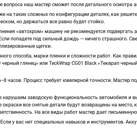
е вопроса наш мастер сможет после детального осмотра 
аже на таких сложных по конфигурации деталях, как решет
ском, но держаться все равно будет стойко.
нения «автохром» машину не рекомендуется подвергать а
в. Если попадете под сильный дождь — ничего страшного. 
аллизированные щетки.
ного способа, марки пленки и сложности работ. Как правил
 черный глянец» или TeckWrap CG01 Black «Текврап черный
−8 часов. Процесс требует ювелирной точности. Мастер п
 нарушаем заводскую функциональность автомобиля и вы
 окраски все снятые детали будут возвращены на место, 
етственность. На все виды работ мастер дает письменную
 Если у вас нет специальных навыков и инструментов. Акку