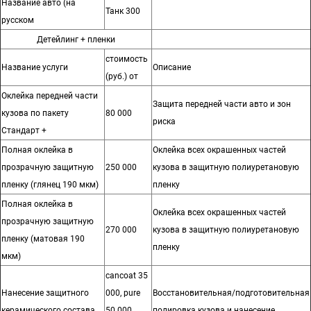
Название авто (на
Танк 300
русском
Детейлинг + пленки
стоимость
Название услуги
Описание
(руб.) от
Оклейка передней части
Защита передней части авто и зон
кузова по пакету
80 000
риска
Стандарт +
Полная оклейка в
Оклейка всех окрашенных частей
прозрачную защитную
250 000
кузова в защитную полиуретановую
пленку (глянец 190 мкм)
пленку
Полная оклейка в
Оклейка всех окрашенных частей
прозрачную защитную
270 000
кузова в защитную полиуретановую
пленку (матовая 190
пленку
мкм)
cancoat 35
Нанесение защитного
000, pure
Восстановительная/подготовительная
керамического состава
50 000,
полировка кузова и нанесение