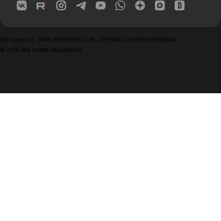
ИП Гриб О.В. , ИНН 695001862778, ОГРНИП 317695200010804
© 2026 Все права защищены