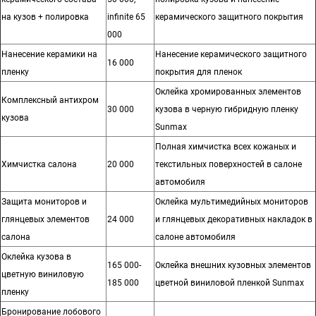
на кузов + полировка
infinite 65
керамического защитного покрытия
000
Нанесение керамики на
Нанесение керамического защитного
16 000
пленку
покрытия для пленок
Оклейка хромированных элементов
Комплексный антихром
30 000
кузова в черную гибридную пленку
кузова
Sunmax
Полная химчистка всех кожаных и
Химчистка салона
20 000
текстильных поверхностей в салоне
автомобиля
Защита мониторов и
Оклейка мультимедийных мониторов
глянцевых элементов
24 000
и глянцевых декоративных накладок в
салона
салоне автомобиля
Оклейка кузова в
165 000-
Оклейка внешних кузовных элементов
цветную виниловую
185 000
цветной виниловой пленкой Sunmax
пленку
Бронирование лобового