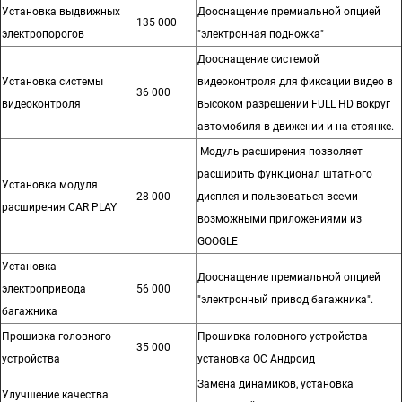
Установка выдвижных
Дооснащение премиальной опцией
135 000
электропорогов
"электронная подножка"
Дооснащение системой
Установка системы
видеоконтроля для фиксации видео в
36 000
видеоконтроля
высоком разрешении FULL HD вокруг
автомобиля в движении и на стоянке.
Модуль расширения позволяет
расширить функционал штатного
Установка модуля
28 000
дисплея и пользоваться всеми
расширения CAR PLAY
возможными приложениями из
GOOGLE
Установка
Дооснащение премиальной опцией
электропривода
56 000
"электронный привод багажника".
багажника
Прошивка головного
Прошивка головного устройства
35 000
устройства
установка ОС Андроид
Замена динамиков, установка
Улучшение качества