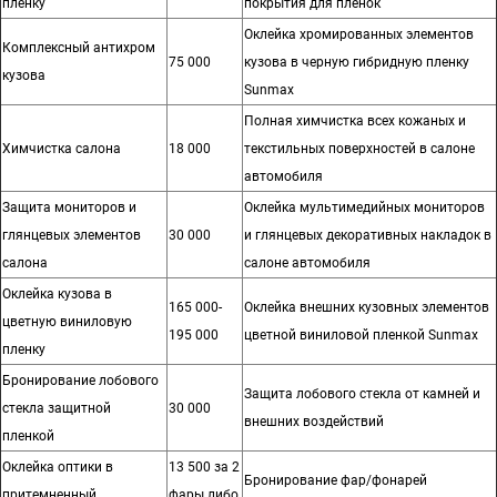
пленку
покрытия для пленок
Оклейка хромированных элементов
Комплексный антихром
75 000
кузова в черную гибридную пленку
кузова
Sunmax
Полная химчистка всех кожаных и
Химчистка салона
18 000
текстильных поверхностей в салоне
автомобиля
Защита мониторов и
Оклейка мультимедийных мониторов
глянцевых элементов
30 000
и глянцевых декоративных накладок в
салона
салоне автомобиля
Оклейка кузова в
165 000-
Оклейка внешних кузовных элементов
цветную виниловую
195 000
цветной виниловой пленкой Sunmax
пленку
Бронирование лобового
Защита лобового стекла от камней и
стекла защитной
30 000
внешних воздействий
пленкой
Оклейка оптики в
13 500 за 2
Бронирование фар/фонарей
притемненный
фары либо