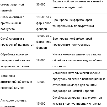
Защита лобового стекла от камней и
стекла защитной
30 000
внешних воздействий
пленкой
Оклейка оптики в
13 500 за 2
Бронирование фар/фонарей
притемненный
фары либо
тонировочным полиуретаном
полиуретан
фонари
10 000 за 2
Оклейка оптики в
Бронирование фар/фонарей
фары либо
прозрачный полиуретан
прозрачным полиуретаном
фонари
Обработка кожаных
Чистка кожаных элементов салона,
поверхностей салона
18 000
обработка защитным гидрофобным
защитным составом
составом
Установка металлической хорошо
Установка
продуваемой сетки в вентиляционные
антигравийной сетки в
13 000
отверстия бампера для защиты
передний бампер
радиатора от камней и гравия
Оклейка хромированных элементов
Антихром оконных
15 000
кузова в черную гибридную пленку
молдингов