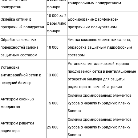
тонировочным полиуретаном
полиуретан
фонари
10 000 за 2
Оклейка оптики в
Бронирование фар/фонарей
фары либо
прозрачный полиуретан
прозрачным полиуретаном
фонари
Обработка кожаных
Чистка кожаных элементов салона,
поверхностей салона
18 000
обработка защитным гидрофобным
защитным составом
составом
Установка металлической хорошо
Установка
продуваемой сетки в вентиляционные
антигравийной сетки в
13 000
отверстия бампера для защиты
передний бампер
радиатора от камней и гравия
Оклейка хромированных элементов
Антихром оконных
15 000
кузова в черную гибридную пленку
молдингов
Sunmax
Оклейка хромированных элементов
Антихром решетки
25 000
кузова в черную гибридную пленку
радиатора
Sunmax