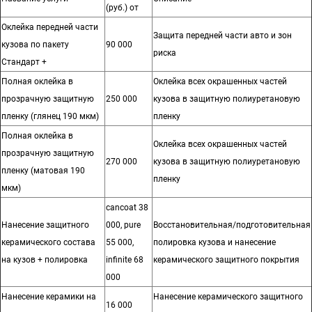
(руб.) от
Оклейка передней части
Защита передней части авто и зон
кузова по пакету
90 000
риска
Стандарт +
Полная оклейка в
Оклейка всех окрашенных частей
прозрачную защитную
250 000
кузова в защитную полиуретановую
пленку (глянец 190 мкм)
пленку
Полная оклейка в
Оклейка всех окрашенных частей
прозрачную защитную
270 000
кузова в защитную полиуретановую
пленку (матовая 190
пленку
мкм)
cancoat 38
Нанесение защитного
000, pure
Восстановительная/подготовительная
керамического состава
55 000,
полировка кузова и нанесение
на кузов + полировка
infinite 68
керамического защитного покрытия
000
Нанесение керамики на
Нанесение керамического защитного
16 000