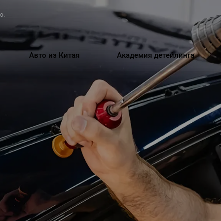
о.
Авто из Китая
Академия детейлинга