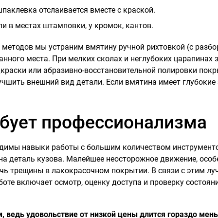
паклевка отслаивается вместе с краской.
и в местах штамповки, у кромок, кантов.
методов мы устраним вмятину ручной рихтовкой (с разбор
ного места. При мелких сколах и неглубоких царапинах з
краски или абразивно-восстановительной полировки покр
учшить внешний вид детали. Если вмятина имеет глубокие 
ебует профессионализма
димы навыки работы с большим количеством инструментов
 на деталь кузова. Малейшее неосторожное движение, особ
чь трещины в лакокрасочном покрытии. В связи с этим лу
оте включает осмотр, оценку доступа и проверку состоян
 ведь удовольствие от низкой цены длится гораздо мень