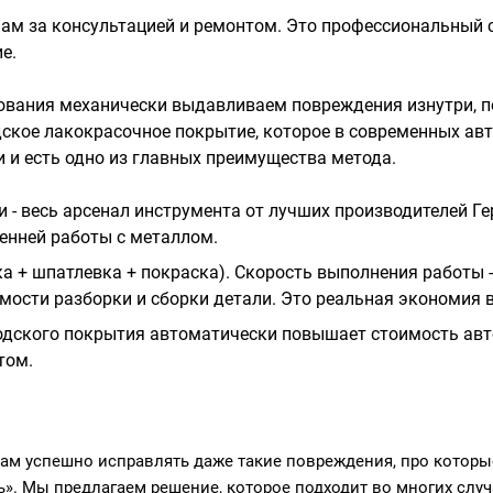
ам за консультацией и ремонтом. Это профессиональный 
е.
ования механически выдавливаем повреждения изнутри, 
ское лакокрасочное покрытие, которое в современных авт
и и есть одно из главных преимущества метода.
и - весь арсенал инструмента от лучших производителей Герм
енней работы с металлом.
а + шпатлевка + покраска). Скорость выполнения работы - 
ости разборки и сборки детали. Это реальная экономия в
водского покрытия автоматически повышает стоимость авт
том.
м успешно исправлять даже такие повреждения, про которые
ь». Мы предлагаем решение, которое подходит во многих случ