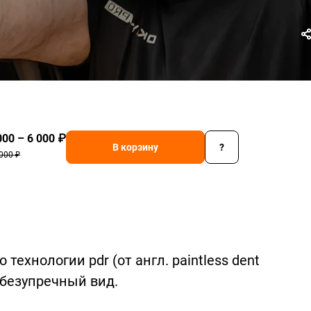
000 – 6 000 ₽
В корзину
?
000 ₽
хнологии pdr (от англ. paintless dent
 безупречный вид.