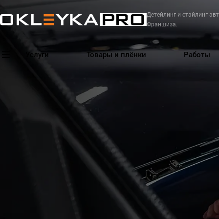
Детейлинг и стайлинг авт
Франшиза.
Услуги
Товары и плёнки
Работы