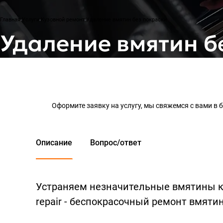
Главная
Услуги
Кузовной ремонт
Удаление вмятин без покраски
Удаление вмятин б
Оформите заявку на услугу, мы свяжемся с вами в
Описание
Вопрос/ответ
Устраняем незначительные вмятины кузо
repair - беспокрасочный ремонт вмят