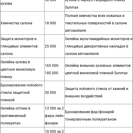
50 000
кузова в черную гибридную пленку
кузова
Sunmax
Полная химчистка всех кожаных и
Химчистка салона
18 000
текстильных поверхностей в салоне
автомобиля
Защита мониторов и
Оклейка мультимедийных мониторов и
глянцевых элементов
25 000
глянцевых декоративных накладок в
салона
салоне автомобиля
Оклейка кузова в
165 000-
Оклейка внешних кузовных элементов
цветную виниловую
185 000
цветной виниловой пленкой Sunmax
пленку
Бронирование лобового
Защита лобового стекла от камней и
стекла защитной
30 000
внешних воздействий
пленкой
Оклейка оптики в
13 500 за 2
Бронирование фар/фонарей
притемненный
фары либо
тонировочным полиуретаном
полиуретан
фонари
10 000 за 2