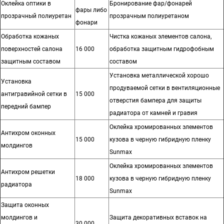
Оклейка оптики в
Бронирование фар/фонарей
фары либо
прозрачный полиуретан
прозрачным полиуретаном
фонари
Обработка кожаных
Чистка кожаных элементов салона,
поверхностей салона
16 000
обработка защитным гидрофобным
защитным составом
составом
Установка металлической хорошо
Установка
продуваемой сетки в вентиляционные
антигравийной сетки в
15 000
отверстия бампера для защиты
передний бампер
радиатора от камней и гравия
Оклейка хромированных элементов
Антихром оконных
15 000
кузова в черную гибридную пленку
молдингов
Sunmax
Оклейка хромированных элементов
Антихром решетки
18 000
кузова в черную гибридную пленку
радиатора
Sunmax
Защита оконных
молдингов и
Защита декоративных вставок на
30 000