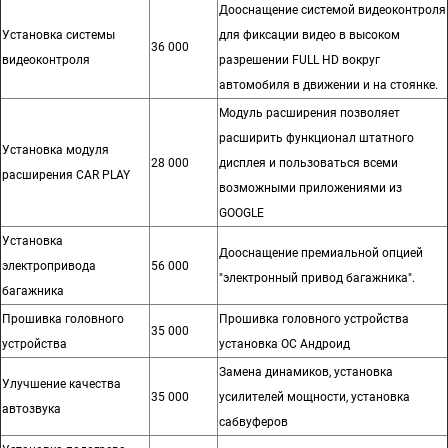
Дооснащение системой видеоконтроля
Установка системы
для фиксации видео в высоком
36 000
видеоконтроля
разрешении FULL HD вокруг
автомобиля в движении и на стоянке.
Модуль расширения позволяет
расширить функционал штатного
Установка модуля
28 000
дисплея и пользоваться всеми
расширения CAR PLAY
возможными приложениями из
GOOGLE
Установка
Дооснащение премиальной опцией
электропривода
56 000
"электронный привод багажника".
багажника
Прошивка головного
Прошивка головного устройства
35 000
устройства
установка ОС Андроид
Замена динамиков, установка
Улучшение качества
35 000
усилителей мощности, установка
автозвука
сабвуферов