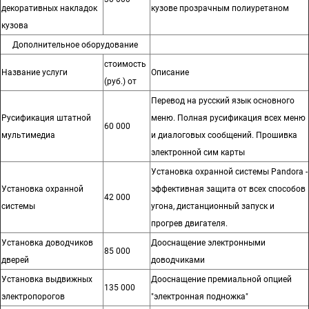
декоративных накладок
кузове прозрачным полиуретаном
кузова
Дополнительное оборудование
стоимость
Название услуги
Описание
(руб.) от
Перевод на русский язык основного
Русификация штатной
меню. Полная русификация всех меню
60 000
мультимедиа
и диалоговых сообщений. Прошивка
электронной сим карты
Установка охранной системы Pandora -
Установка охранной
эффективная защита от всех способов
42 000
системы
угона, дистанционный запуск и
прогрев двигателя.
Установка доводчиков
Дооснащение электронными
85 000
дверей
доводчиками
Установка выдвижных
Дооснащение премиальной опцией
135 000
электропорогов
"электронная подножка"