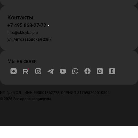
Контакты
+7 495 868-27-72
info@okleyka.pro
ул. Автозаводская 23к7
Мы на связи
ИП Гриб О.В. , ИНН 695001862778, ОГРНИП 317695200010804
© 2026 Все права защищены