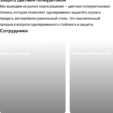
Мы выводим на рынок новое решение — цветная полиуретановая
пленка, которая позволяет одновременно защитить кузов и
придать автомобилю уникальный стиль. Это значительный
прорыв в вопросе одновременного стайлинга и защиты.
Сотрудники
Специалист по оклейке автомобилей
Специалист по оклейке авто
винилом и полиуретаном
виниловую и полиуретановую
Кузин Алексей
Липовской Николай
+7 495 205-27-72
+7 495 205-27-72
E-mail
E-mail
info@okleyka.pro
info@okleyka.pro