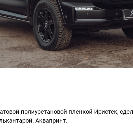
атовой полиуретановой пленкой Иристек, сде
лькантарой. Аквапринт.