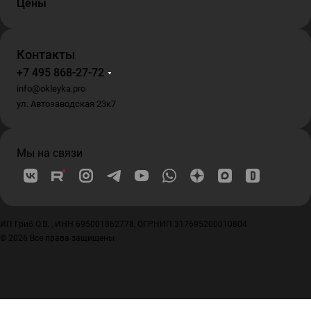
Цены
Контакты
+7 495 868-27-72
info@okleyka.pro
ул. Автозаводская 23к7
Мы на связи
ИП Гриб О.В. , ИНН 695001862778, ОГРНИП 317695200010804
© 2026 Все права защищены