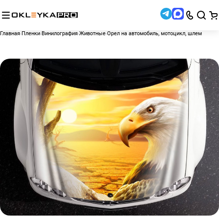
Главная
Пленки
Винилография
Животные
Орел на автомобиль, мотоцикл, шлем