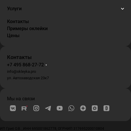
Услуги
Контакты
Примеры оклейки
Цены
Контакты
+7 495 868-27-72
info@okleyka.pro
ул. Автозаводская 23к7
Мы на связи
ИП Гриб О.В. , ИНН 695001862778, ОГРНИП 317695200010804