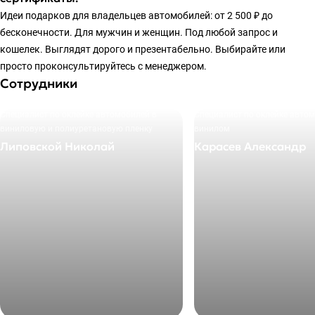
Идеи подарков для владельцев автомобилей: от 2 500 ₽ до
бесконечности. Для мужчин и женщин. Под любой запрос и
кошелек. Выглядят дорого и презентабельно. Выбирайте или
просто проконсультируйтесь с менеджером.
Сотрудники
Специалист по оклейке автомобилей в
Специалист по оклейке авто
виниловую и полиуретановую пленку
винилом
Липовской Николай
Карасев Александр
+7 495 205-27-72
+7 495 205-27-72
E-mail
E-mail
info@okleyka.pro
info@okleyka.pro