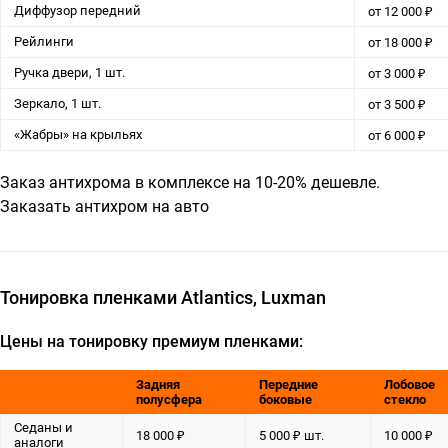
Диффузор передний
от 12 000 ₽
Рейлинги
от 18 000 ₽
Ручка двери, 1 шт.
от 3 000 ₽
Зеркало, 1 шт.
от 3 500 ₽
«Жабры» на крыльях
от 6 000 ₽
Заказ антихрома в комплексе на 10-20% дешевле.
Заказать антихром на авто
Тонировка пленками Atlantics, Luxman
Цены на тонировку премиум пленками:
Задняя
Передние
Лобовое
полусфера
боковые
стекло
Седаны и
18 000 ₽
5 000 ₽ шт.
10 000 ₽
аналоги