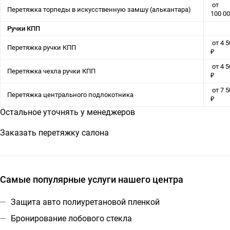
от
Перетяжка торпеды в искусственную замшу (алькантара)
100 00
Ручки КПП
от 4 5
Перетяжка ручки КПП
₽
от 4 5
Перетяжка чехла ручки КПП
₽
от 7 5
Перетяжка центрального подлокотника
₽
Остальное уточнять у менеджеров
Заказать перетяжку салона
Самые популярные услуги нашего центра
Защита авто полиуретановой пленкой
Бронирование лобового стекла