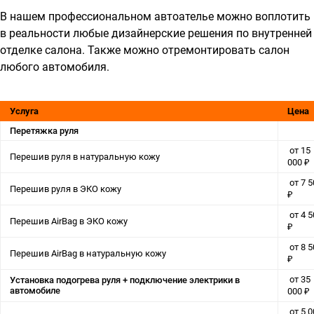
В нашем профессиональном автоателье можно воплотить
в реальности любые дизайнерские решения по внутренней
отделке салона. Также можно отремонтировать салон
любого автомобиля.
Услуга
Цена
Перетяжка руля
от 15
Перешив руля в натуральную кожу
000 ₽
от 7 5
Перешив руля в ЭКО кожу
₽
от 4 5
Перешив AirBag в ЭКО кожу
₽
от 8 5
Перешив AirBag в натуральную кожу
₽
от 35
Установка подогрева руля + подключение электрики в
автомобиле
000 ₽
от 5 0