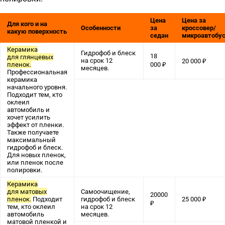
Цена
Цена за
Для кого и на
Особенности
за
кроссовер/
какую поверхность
седан
микроавтобу
Керамика
Гидрофоб и блеск
18
для глянцевых
на срок 12
20 000 ₽
пленок.
000 ₽
месяцев.
Профессиональная
керамика
начального уровня.
Подходит тем, кто
оклеил
автомобиль и
хочет усилить
эффект от пленки.
Также получаете
максимальный
гидрофоб и блеск.
Для новых пленок,
или пленок после
полировки.
Керамика
для матовых
Самоочищение,
20000
пленок.
Подходит
гидрофоб и блеск
25 000 ₽
₽
тем, кто оклеил
на срок 12
автомобиль
месяцев.
матовой пленкой и