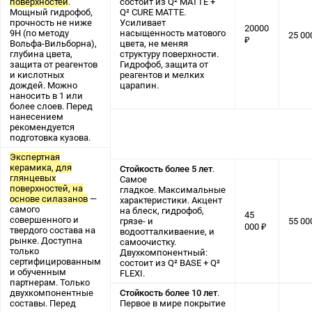
поверхностей
.
состоит из Q² MATTE +
Мощный гидрофоб,
Q² CURE MATTE.
прочность не ниже
Усиливает
20000
9Н (по методу
насыщенность матового
25 0
₽
Вольфа-Вильборна),
цвета, не меняя
глубина цвета,
структуру поверхности.
защита от реагентов
Гидрофоб, защита от
и кислотных
реагентов и мелких
дождей. Можно
царапин.
наносить в 1 или
более слоев. Перед
нанесением
рекомендуется
подготовка кузова.
Экспертная
керамика, для
Стойкость более 5 лет
.
глянцевых
Самое
поверхностей, на
гладкое. Максимальные
основе силазанов
—
характеристики. Акцент
самого
на блеск, гидрофоб,
45
совершенного и
грязе- и
55 00
000 ₽
твердого состава на
водоотталкиваение, и
рынке. Доступна
самоочистку.
только
Двухкомпонентный:
сертифицированным
состоит из Q² BASE + Q²
и обученным
FLEXI.
партнерам. Только
двухкомпонентные
Стойкость более 10 лет
.
составы. Перед
Первое в мире покрытие