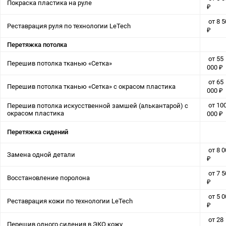
Покраска пластика на руле
₽
от 8 5
Реставрация руля по технологии LeTech
₽
Перетяжка потолка
от 55
Перешив потолка тканью «Сетка»
000 ₽
от 65
Перешив потолка тканью «Сетка» с окрасом пластика
000 ₽
от 10
Перешив потолка искусственной замшей (алькантарой) с
окрасом пластика
000 ₽
Перетяжка сидений
от 8 0
Замена одной детали
₽
от 7 5
Восстановление поролона
₽
от 5 0
Реставрация кожи по технологии LeTech
₽
от 28
Перешив одного сидения в ЭКО кожу