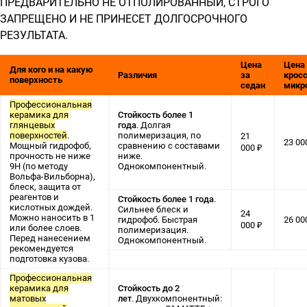
ПРЕДВАРИТЕЛЬНО НЕ ОТПОЛИРОВАННЫЙ, СТРОГО
ЗАПРЕЩЕНО И НЕ ПРИНЕСЕТ ДОЛГОСРОЧНОГО
РЕЗУЛЬТАТА.
Цена
Цена
Для кого и на какую
Различия
за
кросс
поверхность
седан
микр
Профессиональная
керамика для
Стойкость более 1
глянцевых
года
. Долгая
поверхностей
.
полимеризация, по
21
23 00
Мощный гидрофоб,
сравнению с составами
000 ₽
прочность не ниже
ниже.
9Н (по методу
Однокомпонентный.
Вольфа-Вильборна),
блеск, защита от
реагентов и
Стойкость более 1 года
.
кислотных дождей.
Сильнее блеск и
24
Можно наносить в 1
гидрофоб. Быстрая
26 00
000 ₽
или более слоев.
полимеризация.
Перед нанесением
Однокомпонентный.
рекомендуется
подготовка кузова.
Профессиональная
керамика для
Стойкость до 2
матовых
лет
. Двухкомпонентный: