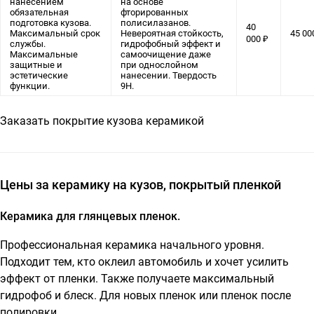
нанесением
на основе
обязательная
фторированных
подготовка кузова.
полисилазанов.
40
Максимальный срок
Невероятная стойкость,
45 00
000 ₽
службы.
гидрофобный эффект и
Максимальные
самоочищение даже
защитные и
при однослойном
эстетические
нанесении. Твердость
функции.
9H.
Заказать покрытие кузова керамикой
Цены за керамику на кузов, покрытый пленкой
Керамика для глянцевых пленок.
Профессиональная керамика начального уровня.
Подходит тем, кто оклеил автомобиль и хочет усилить
эффект от пленки. Также получаете максимальный
гидрофоб и блеск. Для новых пленок или пленок после
полировки.