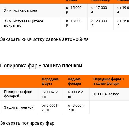
от 15 000
от 17 000
от 19 
Химчистка салона
₽
₽
₽
от 18 000
от 20 000
от 25 
Химчистка+защитное
покрытие
₽
₽
₽
Заказать химчистку салона автомобиля
Полировка фар + защита пленкой
Передние
Задние
Передние фары +
фары
фонари
задние фонари
Полировка фар/
5 000 ₽ 2
5 000 ₽ 2
10 000 ₽ за все
фонарей
шт
шт
от 8 000 ₽
от 8 000 ₽
Защита пленкой
2 шт
2 шт
Заказать полировку фар