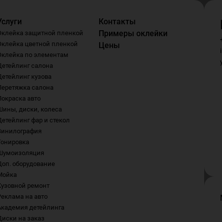
Услуги
Контакты
Примеры оклейки
Оклейка защитной пленкой
Оклейка цветной пленкой
Цены
Оклейка по элементам
Детейлинг салона
Детейлинг кузова
Перетяжка салона
Покраска авто
Шины, диски, колеса
Детейлинг фар и стекол
Винилография
Тонировка
Шумоизоляция
Доп. оборудование
Мойка
Кузовной ремонт
Реклама на авто
Академия детейлинга
Диски на заказ