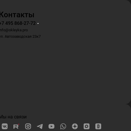
Контакты
+7 495 868-27-72
info@okleyka.pro
ул. Автозаводская 23к7
Мы на связи