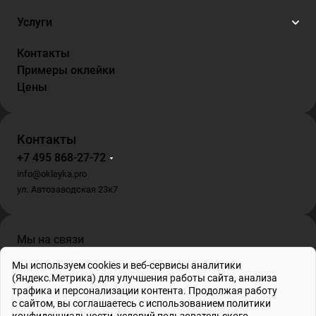
Услуги
Контакты
Примеры оклейки
Цены
Контакты
+7 495 868-27-72
info@okleyka.pro
ул. Автозаводская 23к7
Мы на связи
Мы используем cookies и веб-сервисы аналитики
(Яндекс.Метрика) для улучшения работы сайта, анализа
трафика и персонализации контента. Продолжая работу
с сайтом, вы соглашаетесь с использованием
политики
ИП Гриб О.В. , ИНН 695001862778, ОГРНИП 317695200010804