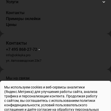
Услуги
Контакты
Примеры оклейки
Цены
Контакты
+7 495 868-27-72
info@okleyka.pro
ул. Автозаводская 23к7
Мы на связи
Мы используем cookies и веб-сервисы аналитики
(Яндекс.Метрика) для улучшения работы сайта, анализа
трафика и персонализации контента. Продолжая работу
с сайтом, вы соглашаетесь с использованием
политики
ИП Гриб О.В. , ИНН 695001862778, ОГРНИП 317695200010804
конфиденциальности
, условий
пользовательского
© 2026 Все права защищены
соглашения
и даёте
согласие на обработку персональных