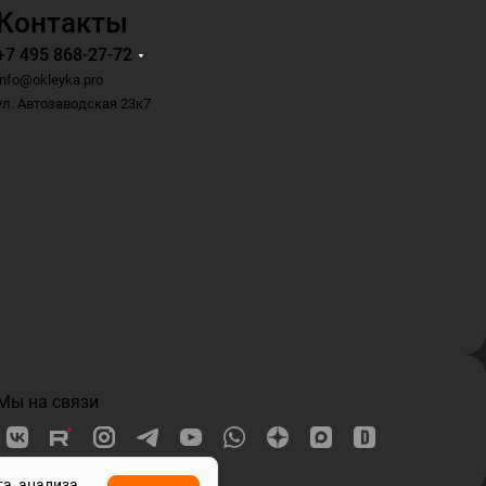
Контакты
+7 495 868-27-72
info@okleyka.pro
ул. Автозаводская 23к7
Мы на связи
та, анализа