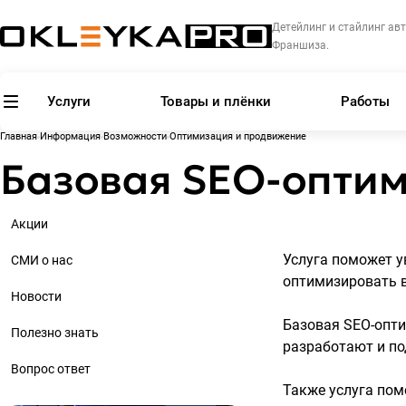
Детейлинг и стайлинг авт
Франшиза.
Услуги
Товары и плёнки
Работы
Главная
Информация
Возможности
Оптимизация и продвижение
Базовая SEO-оптим
Акции
Услуга поможет у
СМИ о нас
оптимизировать в
Новости
Базовая SEO-опти
Полезно знать
разработают и по
Вопрос ответ
Также услуга пом