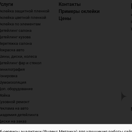
Услуги
Контакты
Примеры оклейки
Оклейка защитной пленкой
Оклейка цветной пленкой
Цены
Оклейка по элементам
Детейлинг салона
Детейлинг кузова
Перетяжка салона
Покраска авто
Шины, диски, колеса
Детейлинг фар и стекол
Винилография
Тонировка
Шумоизоляция
Доп. оборудование
Мойка
Кузовной ремонт
Реклама на авто
Академия детейлинга
Диски на заказ
еб-сервисы аналитики (Яндекс.Метрика) для улучшения работы сай