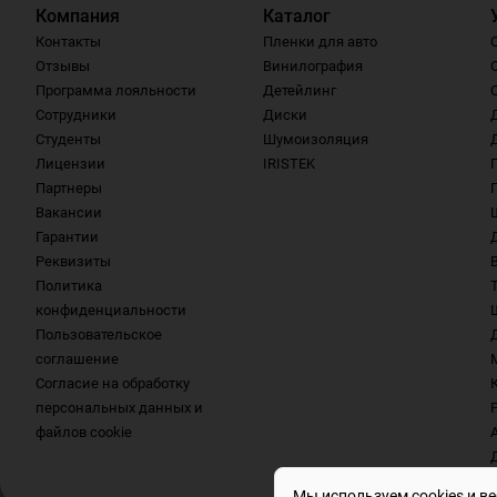
Компания
Каталог
Контакты
Пленки для авто
Отзывы
Винилография
Программа лояльности
Детейлинг
Сотрудники
Диски
Студенты
Шумоизоляция
Лицензии
IRISTEK
Партнеры
Вакансии
Гарантии
Реквизиты
Политика
конфиденциальности
Пользовательское
соглашение
Согласие на обработку
персональных данных и
файлов cookie
Мы используем cookies и в