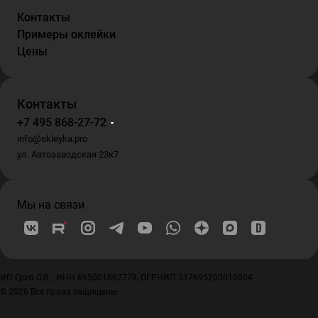
Контакты
Примеры оклейки
Цены
Контакты
+7 495 868-27-72
info@okleyka.pro
ул. Автозаводская 23к7
Мы на связи
ИП Гриб О.В. , ИНН 695001862778, ОГРНИП 317695200010804
© 2026 Все права защищены