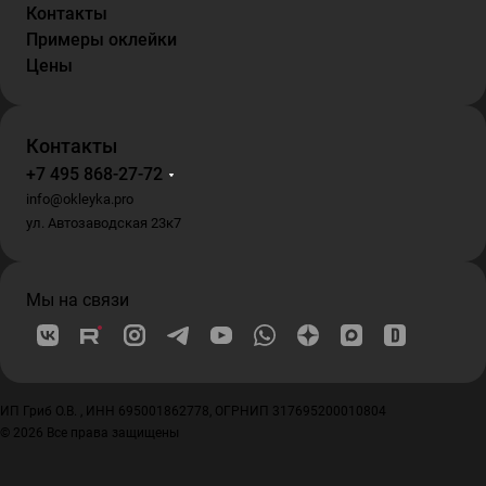
Контакты
Примеры оклейки
Цены
Контакты
+7 495 868-27-72
info@okleyka.pro
ул. Автозаводская 23к7
Мы на связи
ИП Гриб О.В. , ИНН 695001862778, ОГРНИП 317695200010804
© 2026 Все права защищены