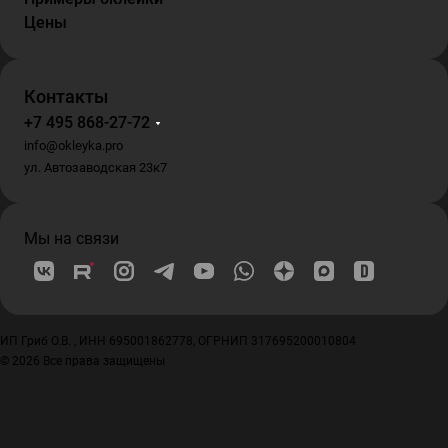
Цены
Контакты
+7 495 868-27-72
info@okleyka.pro
ул. Автозаводская 23к7
Мы на связи
ИП Гриб О.В. , ИНН 695001862778, ОГРНИП 317695200010804
© 2026 Все права защищены