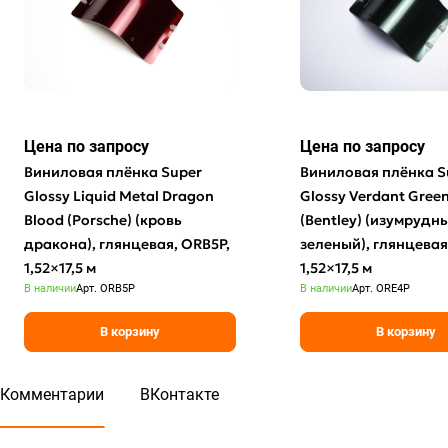
Цена по зап
р
осу
Цена по зап
р
осу
Виниловая плёнка Super
Виниловая плёнка S
Glossy Liquid Metal Dragon
Glossy Verdant Gree
Blood (Porsche) (кровь
(Bentley) (изумрудн
дракона), глянцевая, ORB5P,
зеленый), глянцевая
1,52×17,5 м
1,52×17,5 м
В наличии
Арт.
ORB5P
В наличии
Арт.
ORE4P
В корзину
В корзину
Комментарии
ВКонтакте