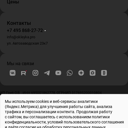
Цены
Контакты
+7 495 868-27-72
info@okleyka.pro
ул. Автозаводская 23к7
Мы на связи
ИП Гриб О.В. , ИНН 695001862778, ОГРНИП 317695200010804
© 2026 Все права защищены
Мы используем cookies и веб-сервисы аналитики
(Яндекс.Метрика) для улучшения работы сайта, анализа
трафика и персонализации контента. Продолжая работу
с сайтом, вы соглашаетесь с использованием
политики
конфиденциальности
, условий
пользовательского соглашения
и даёте
согласие на обработку персональных данных