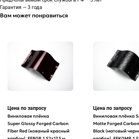
Гарантия — 3 года
Вам может понравиться
Цена по зап
р
осу
Цена по зап
р
осу
Виниловая плёнка
Виниловая плёнка S
Super Glossy Forged Carbon
Matte Forged Carbon
Fiber Red (кованый красный
Black (матовый чер
карбон), FFB0P, 1,52×17,5 м
карбон), FFK0MP, 1,5