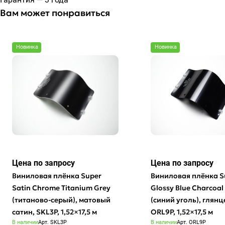
Вам может понравиться
Новинка
Новинка
Цена по зап
р
осу
Цена по зап
р
осу
Виниловая плёнка Super
Виниловая плёнка S
Satin Chrome Titanium Grey
Glossy Blue Charcoal
(титаново-серый), матовый
(синий уголь), глянц
сатин, SKL3P, 1,52×17,5 м
ORL9P, 1,52×17,5 м
В наличии
Арт.
SKL3P
В наличии
Арт.
ORL9P