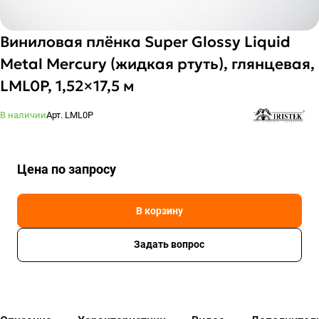
Виниловая плёнка Super Glossy Liquid
Metal Mercury (жидкая ртуть), глянцевая,
LML0P, 1,52×17,5 м
В наличии
Арт.
LML0P
Цена по зап
р
осу
В корзину
Задать вопрос