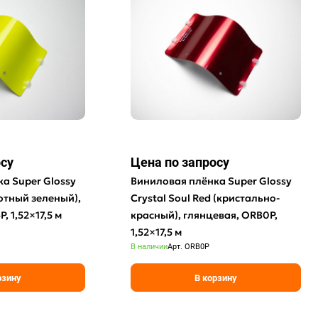
осу
Цена по зап
р
осу
а Super Glossy
Виниловая плёнка Super Glossy
лотный зеленый),
Crystal Soul Red (кристально-
, 1,52×17,5 м
красный), глянцевая, ORB0P,
1,52×17,5 м
В наличии
Арт.
ORB0P
рзину
В корзину