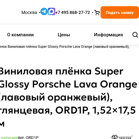
Москва
+7 495 868-27-72
Подать заявку
О компании
Цены
Информация
енок
Виниловая плёнка Super Glossy Porsche Lava Orange (лавовый оранжевый),
Виниловая плёнка Super
Glossy Porsche Lava Orange
(лавовый оранжевый),
глянцевая, ORD1P, 1,52×17,5
м
 наличии
Арт.
ORD1P