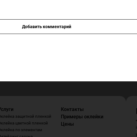
Добавить комментарий
Услуги
Контакты
Примеры оклейки
Оклейка защитной пленкой
Оклейка цветной пленкой
Цены
Оклейка по элементам
Детейлинг салона