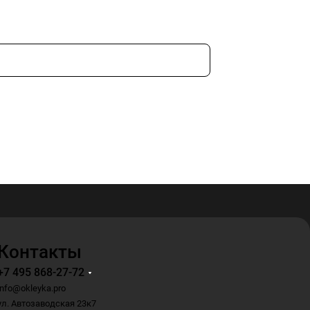
Контакты
+7 495 868-27-72
info@okleyka.pro
ул. Автозаводская 23к7