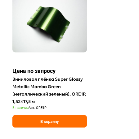
Цена по зап
р
осу
Виниловая плёнка Super Glossy
Metallic Mamba Green
(металлический зеленый), ORE1P,
1,52×17,5 м
В наличии
Арт.
ORE1P
В корзину