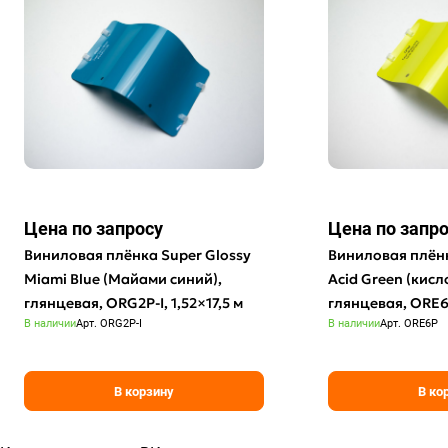
Цена по зап
р
осу
Цена по зап
р
Виниловая плёнка Super Glossy
Виниловая плёнк
Miami Blue (Майами синий),
Acid Green (кис
глянцевая, ORG2P-I, 1,52×17,5 м
глянцевая, ORE6P
В наличии
Арт.
ORG2P-I
В наличии
Арт.
ORE6P
В корзину
В ко