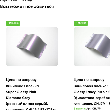
Вам может понравиться
Новинка
Новинка
Цена по зап
р
осу
Цена по зап
р
осу
Виниловая плёнка
Виниловая плёнка S
Super Glossy Pink
Glossy Fancy Purple S
Diamond Grey
(фиолетово-серебря
(розовый алмаз-серый),
глянцевая, CHJ7P, 1,5
В наличии
Арт.
CHJ7P
глянцевая, CHL1P, 1,52×17,5 м