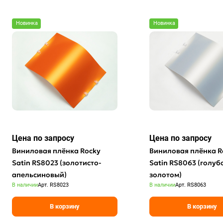
Новинка
Новинка
Цена по зап
р
осу
Цена по зап
р
осу
Виниловая плёнка Rocky
Виниловая плёнка R
Satin RS8023 (золотисто-
Satin RS8063 (голуб
апельсиновый)
золотом)
В наличии
Арт.
RS8023
В наличии
Арт.
RS8063
В корзину
В корзину