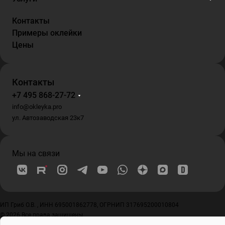
Контакты
Примеры оклейки
Цены
Контакты
+7 495 868-27-72
info@okleyka.pro
ул. Автозаводская 23к7
Мы на связи
ИП Гриб О.В. , ИНН 695001862778, ОГРНИП 317695200010804
© 2026 Все права защищены