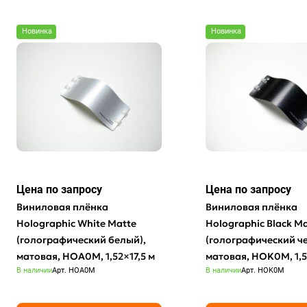
Новинка
Новинка
Цена по зап
р
осу
Цена по зап
р
осу
Виниловая плёнка
Виниловая плёнка
Holographic White Matte
Holographic Black M
(голографический белый),
(голографический ч
матовая, HOA0M, 1,52×17,5 м
матовая, HOK0M, 1,5
В наличии
Арт.
HOA0M
В наличии
Арт.
HOK0M