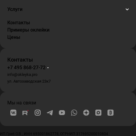
Услуги
Контакты
Примеры оклейки
Цены
Контакты
+7 495 868-27-72
info@okleyka.pro
ул. Автозаводская 23к7
Мы на связи
ИП Гриб О.В. , ИНН 695001862778, ОГРНИП 317695200010804