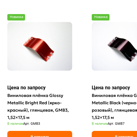
Новинка
Новинка
Цена по зап
р
осу
Цена по зап
р
осу
Виниловая плёнка Glossy
Виниловая плёнка G
Metallic Bright Red (ярко-
Metallic Black (черно
красный), глянцевая, GMB3,
розовый), глянцевая
1,52×17,5 м
1,52×17,5 м
В наличии
Арт.
GMB3
В наличии
Арт.
GMB7
В корзину
В корзину