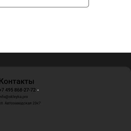
Контакты
+7 495 868-27-72
info@okleyka.pro
ул. Автозаводская 23к7