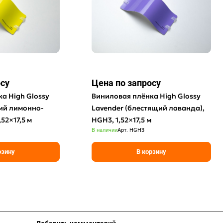
осу
Цена по зап
р
осу
а High Glossy
Виниловая плёнка High Glossy
ий лимонно-
Lavender (блестящий лаванда),
,52×17,5 м
HGH3, 1,52×17,5 м
В наличии
Арт.
HGH3
рзину
В корзину