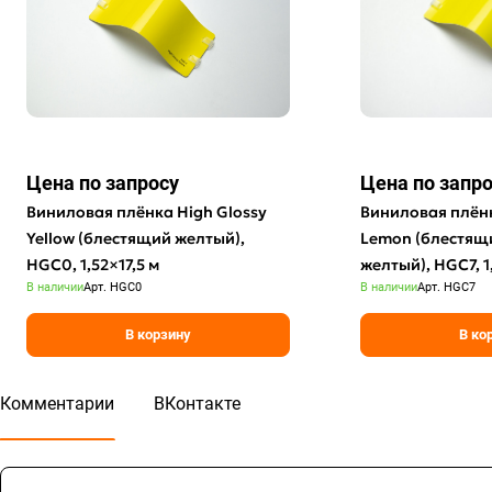
Цена по зап
р
осу
Цена по зап
р
Виниловая плёнка High Glossy
Виниловая плёнк
Yellow (блестящий желтый),
Lemon (блестящ
HGC0, 1,52×17,5 м
желтый), HGC7, 1
В наличии
Арт.
HGC0
В наличии
Арт.
HGC7
В корзину
В ко
Комментарии
ВКонтакте