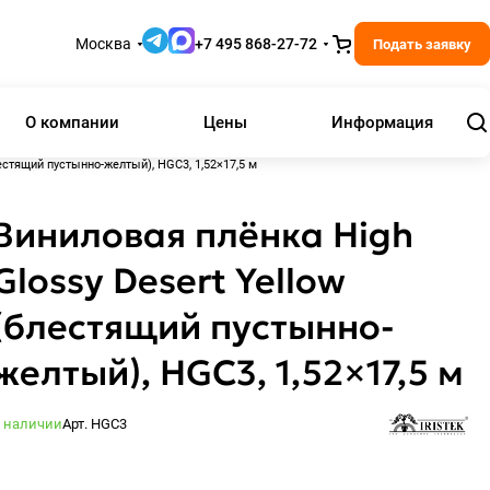
Москва
+7 495 868-27-72
Подать заявку
О компании
Цены
Информация
естящий пустынно-желтый), HGC3, 1,52×17,5 м
Виниловая плёнка High
Glossy Desert Yellow
(блестящий пустынно-
желтый), HGC3, 1,52×17,5 м
 наличии
Арт.
HGC3