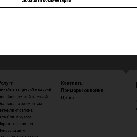
Добавить комментарий
Услуги
Контакты
Примеры оклейки
Оклейка защитной пленкой
Оклейка цветной пленкой
Цены
Оклейка по элементам
Детейлинг салона
Детейлинг кузова
Перетяжка салона
Покраска авто