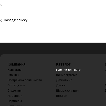
Назад к списку
Компания
Каталог
Контакты
Пленки для авто
Отзывы
Винилография
Программа лояльности
Детейлинг
Сотрудники
Диски
Студенты
Шумоизоляция
Лицензии
IRISTEK
Партнеры