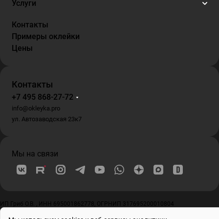
Услуги
Контакты
Примеры оклейки
Цены
Контакты
+7 495 868-27-72
info@okleyka.pro
ул. Автозаводская 23к7
Мы на связи
ИП Гриб О.В. , ИНН 695001862778, ОГРНИП 317695200010804
© 2026 Все права защищены