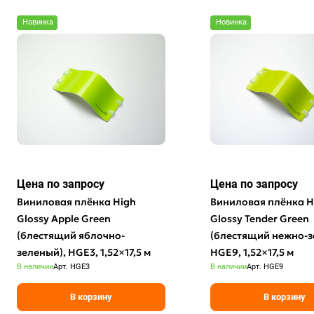
Новинка
Новинка
Цена по зап
р
осу
Цена по зап
р
осу
Виниловая плёнка High
Виниловая плёнка H
Glossy Apple Green
Glossy Tender Green
(блестящий яблочно-
(блестящий нежно-з
зеленый), HGE3, 1,52×17,5 м
HGE9, 1,52×17,5 м
В наличии
Арт.
HGE3
В наличии
Арт.
HGE9
В корзину
В корзину