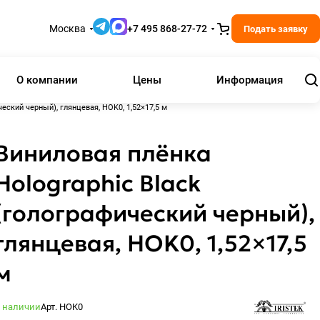
Москва
+7 495 868-27-72
Подать заявку
О компании
Цены
Информация
еский черный), глянцевая, HOK0, 1,52×17,5 м
Виниловая плёнка
Holographic Black
(голографический черный),
глянцевая, HOK0, 1,52×17,5
м
 наличии
Арт.
HOK0