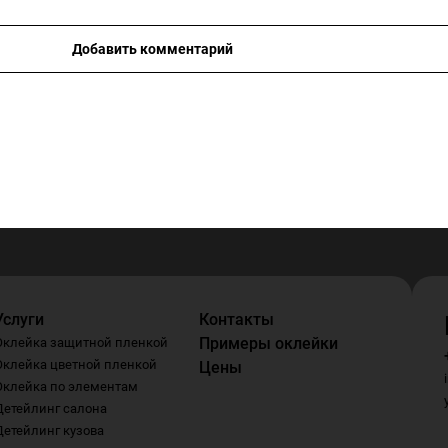
Добавить комментарий
Услуги
Контакты
Примеры оклейки
Оклейка защитной пленкой
Оклейка цветной пленкой
Цены
Оклейка по элементам
Детейлинг салона
Детейлинг кузова