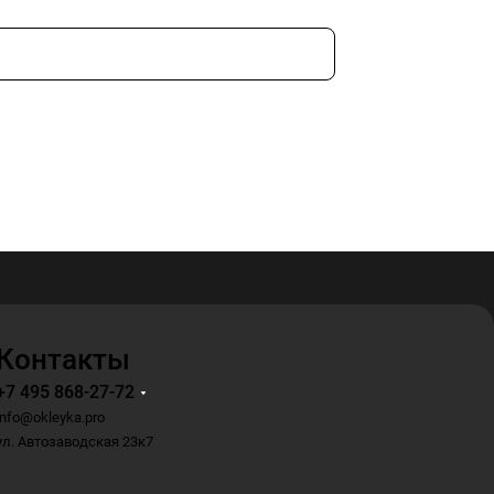
Контакты
+7 495 868-27-72
info@okleyka.pro
ул. Автозаводская 23к7