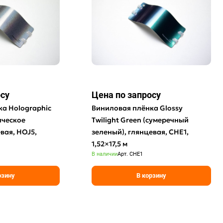
осу
Цена по зап
р
осу
а Holographic
Виниловая плёнка Glossy
ическое
Twilight Green (сумеречный
вая, HOJ5,
зеленый), глянцевая, CHE1,
1,52×17,5 м
В наличии
Арт.
CHE1
рзину
В корзину