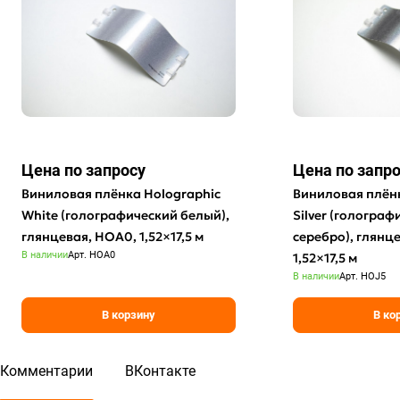
Цена по зап
р
осу
Цена по зап
р
Виниловая плёнка Holographic
Виниловая плёнк
White (голографический белый),
Silver (голограф
глянцевая, HOA0, 1,52×17,5 м
серебро), глянце
В наличии
Арт.
HOA0
1,52×17,5 м
В наличии
Арт.
HOJ5
В корзину
В ко
Комментарии
ВКонтакте