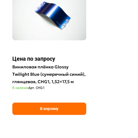
Цена по зап
р
осу
Виниловая плёнка Glossy
Twilight Blue (сумеречный синий),
глянцевая, CHG1, 1,52×17,5 м
В наличии
Арт.
CHG1
В корзину