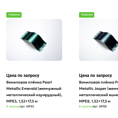
Новинка
Новинка
Цена по зап
р
осу
Цена по зап
р
осу
Виниловая плёнка Pearl
Виниловая плёнка P
Metallic Emerald (жемчужный
Metallic Jasper (же
металлический изумрудный),
металлический яшм
MPE5, 1,52×17,5 м
MPE8, 1,52×17,5 м
В наличии
Арт.
MPE5
В наличии
Арт.
MPE8