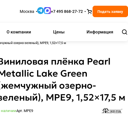
Москва
+7 495 868-27-72
Подать заявку
О компании
Цены
Информация
емчужный озерно-зеленый), MPE9, 1,52×17,5 м
Виниловая плёнка Pearl
Metallic Lake Green
(жемчужный озерно-
зеленый), MPE9, 1,52×17,5 м
 наличии
Арт.
MPE9