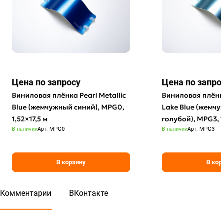
Цена по зап
р
осу
Цена по зап
р
Виниловая плёнка Pearl Metallic
Виниловая плёнка
Blue (жемчужный синий), MPG0,
Lake Blue (жемч
1,52×17,5 м
голубой), MPG3, 
В наличии
Арт.
MPG0
В наличии
Арт.
MPG3
В корзину
В ко
Комментарии
ВКонтакте