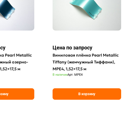
осу
Цена по зап
р
осу
 Pearl Metallic
Виниловая плёнка Pearl Metallic
ужный озерно-
Tiffany (жемчужный Тиффани),
1,52×17,5 м
MPE4, 1,52×17,5 м
В наличии
Арт.
MPE4
рзину
В корзину