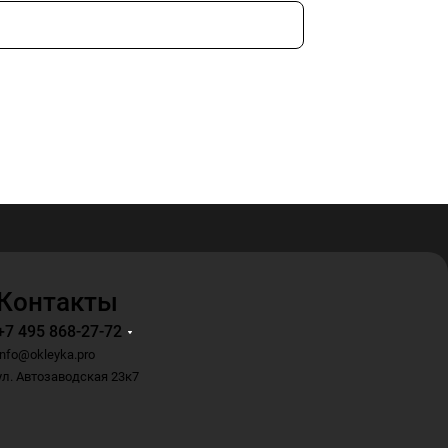
Контакты
+7 495 868-27-72
info@okleyka.pro
ул. Автозаводская 23к7