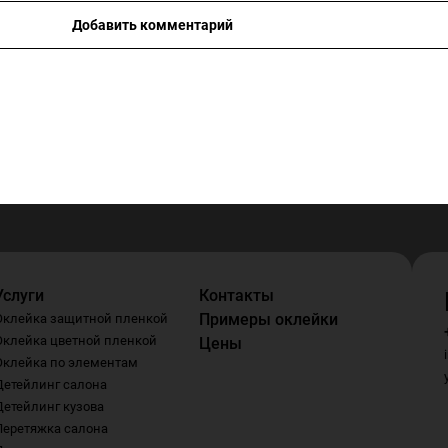
Добавить комментарий
Услуги
Контакты
Примеры оклейки
Оклейка защитной пленкой
Оклейка цветной пленкой
Цены
Оклейка по элементам
Детейлинг салона
Детейлинг кузова
Перетяжка салона