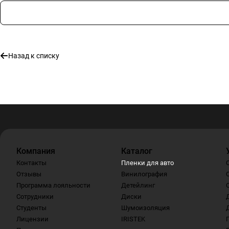
Назад к списку
Компания
Каталог
Контакты
Пленки для авто
Отзывы
Винилография
Программа лояльности
Детейлинг
Сотрудники
Диски
Студенты
Шумоизоляция
Лицензии
IRISTEK