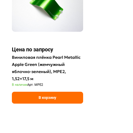
Цена по зап
р
осу
Виниловая плёнка Pearl Metallic
Apple Green (жемчужный
яблочно-зеленый), MPE2,
1,52×17,5 м
В наличии
Арт.
MPE2
В корзину