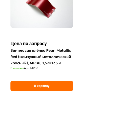
Цена по зап
р
осу
Виниловая плёнка Pearl Metallic
Red (жемчужный металлический
красный), MPB0, 1,52×17,5 м
В наличии
Арт.
MPB0
В корзину