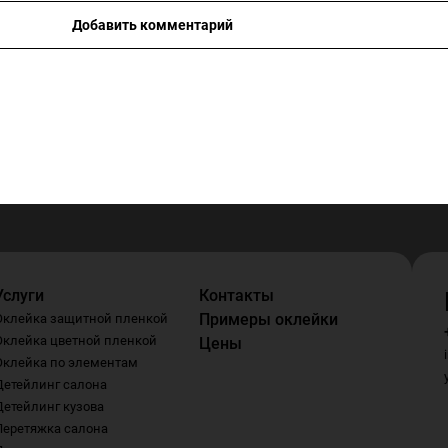
Добавить комментарий
Услуги
Контакты
Примеры оклейки
Оклейка защитной пленкой
Оклейка цветной пленкой
Цены
Оклейка по элементам
Детейлинг салона
Детейлинг кузова
Перетяжка салона