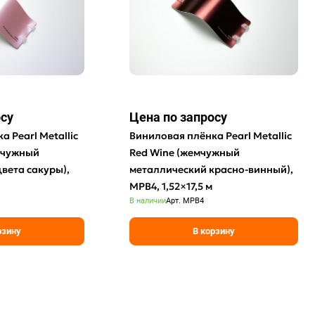
осу
Цена по зап
р
осу
 Pearl Metallic
Виниловая плёнка Pearl Metallic
емчужный
Red Wine (жемчужный
вета сакуры),
металлический красно-винный),
MPB4, 1,52×17,5 м
В наличии
Арт.
MPB4
рзину
В корзину