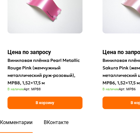
Цена по зап
р
осу
Цена по зап
р
Виниловая плёнка Pearl Metallic
Виниловая плёнка
Rouge Pink (жемчужный
Sakura Pink (ж
металлический руж-розовый),
металлический ц
MPB8, 1,52×17,5 м
MPB6, 1,52×17,5 м
В наличии
Арт.
MPB8
В наличии
Арт.
MPB6
В корзину
В ко
Комментарии
ВКонтакте