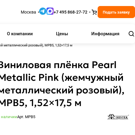
Москва
+7 495 868-27-72
Подать заявку
О компании
Цены
Информация
ый металлический розовый), MPB5, 1,52×17,5 м
Виниловая плёнка Pearl
Metallic Pink (жемчужный
металлический розовый),
MPB5, 1,52×17,5 м
 наличии
Арт.
MPB5