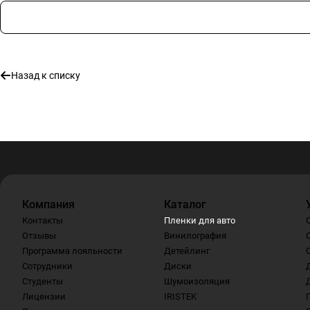
Назад к списку
Компания
Каталог
Контакты
Пленки для авто
Отзывы
Винилография
Программа лояльности
Детейлинг
Сотрудники
Диски
Студенты
Шумоизоляция
Лицензии
IRISTEK