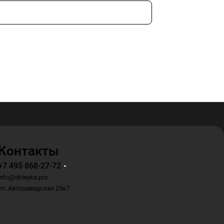
Контакты
+7 495 868-27-72
info@okleyka.pro
ул. Автозаводская 23к7