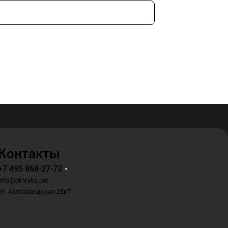
Контакты
+7 495 868-27-72
info@okleyka.pro
ул. Автозаводская 23к7