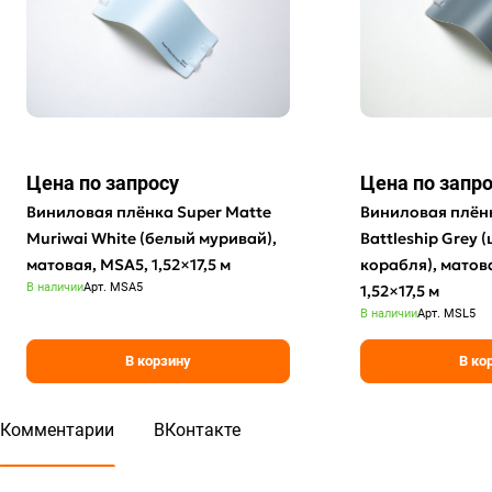
Цена по зап
р
осу
Цена по зап
р
Виниловая плёнка Super Matte
Виниловая плёнк
Muriwai White (белый муривай),
Battleship Grey 
матовая, MSA5, 1,52×17,5 м
корабля), матов
В наличии
Арт.
MSA5
1,52×17,5 м
В наличии
Арт.
MSL5
В корзину
В ко
Комментарии
ВКонтакте