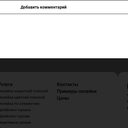
Добавить комментарий
Услуги
Контакты
Примеры оклейки
Оклейка защитной пленкой
Оклейка цветной пленкой
Цены
Оклейка по элементам
Детейлинг салона
Детейлинг кузова
Перетяжка салона