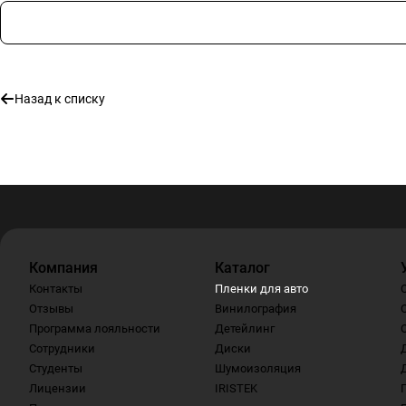
Назад к списку
Компания
Каталог
Контакты
Пленки для авто
Отзывы
Винилография
Программа лояльности
Детейлинг
Сотрудники
Диски
Студенты
Шумоизоляция
Лицензии
IRISTEK