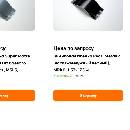
осу
Цена по зап
р
осу
а Super Matte
Виниловая плёнка Pearl Metallic
(цвет боевого
Black (жемчужный черный),
ая, MSL5,
MPK0, 1,52×17,5 м
В наличии
Арт.
MPK0
рзину
В корзину