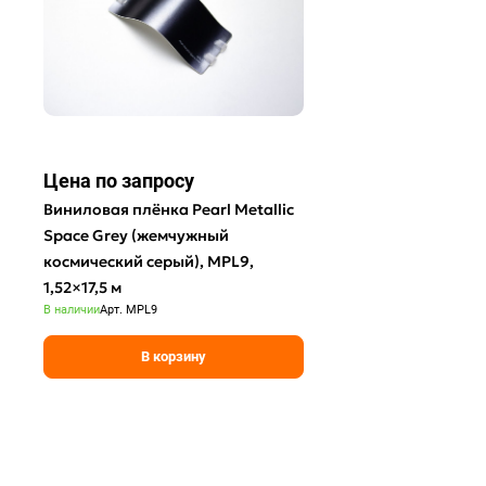
Цена по зап
р
осу
Виниловая плёнка Pearl Metallic
Space Grey (жемчужный
космический серый), MPL9,
1,52×17,5 м
В наличии
Арт.
MPL9
В корзину