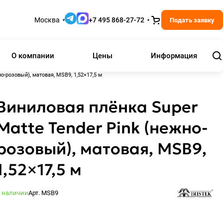
Москва
+7 495 868-27-72
Подать заявку
О компании
Цены
Информация
о-розовый), матовая, MSB9, 1,52×17,5 м
Виниловая плёнка Super
Matte Tender Pink (нежно-
розовый), матовая, MSB9,
1,52×17,5 м
 наличии
Арт.
MSB9