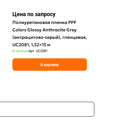
Цена по зап
р
осу
Полиуретановая пленка PPF
Colors Glossy Anthracite Grey
(антрацитово-серый), глянцевая,
UC2081, 1,52×15 м
В наличии
Арт.
UC2081
В корзину