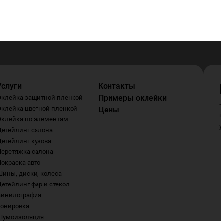
Услуги
Контакты
Примеры оклейки
Оклейка защитной пленкой
Оклейка цветной пленкой
Цены
Оклейка по элементам
Детейлинг салона
Детейлинг кузова
Перетяжка салона
Покраска авто
Шины, диски, колеса
Детейлинг фар и стекол
Винилография
Тонировка
Шумоизоляция