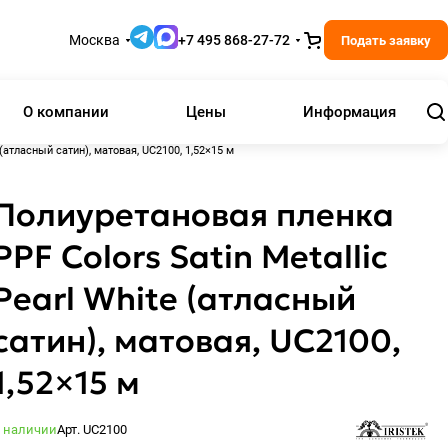
Москва
+7 495 868-27-72
Подать заявку
О компании
Цены
Информация
 (атласный сатин), матовая, UC2100, 1,52×15 м
Полиуретановая пленка
PPF Colors Satin Metallic
Pearl White (атласный
сатин), матовая, UC2100,
1,52×15 м
 наличии
Арт.
UC2100