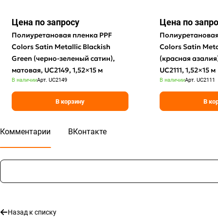
Цена по зап
р
осу
Цена по зап
р
Полиуретановая пленка PPF
Полиуретановая
Colors Satin Metallic Blackish
Colors Satin Meta
Green (черно-зеленый сатин),
(красная азалия)
матовая, UC2149, 1,52×15 м
UC2111, 1,52×15 м
В наличии
Арт.
UC2149
В наличии
Арт.
UC2111
В корзину
В ко
Комментарии
ВКонтакте
Назад к списку