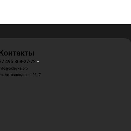
Контакты
+7 495 868-27-72
info@okleyka.pro
ул. Автозаводская 23к7