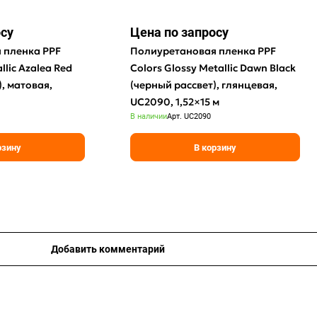
осу
Цена по зап
р
осу
 пленка PPF
Полиуретановая пленка PPF
llic Azalea Red
Colors Glossy Metallic Dawn Black
, матовая,
(черный рассвет), глянцевая,
UC2090, 1,52×15 м
В наличии
Арт.
UC2090
рзину
В корзину
Добавить комментарий