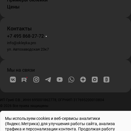
Цены
Контакты
+7 495 868-27-72
info@okleyka.pro
ул. Автозаводская 23к7
Мы на связи
ИП Гриб О.В. , ИНН 695001862778, ОГРНИП 317695200010804
© 2026 Все права защищены
Мы используем cookies и веб-сервисы аналитики
(Яндекс.Метрика) для улучшения работы сайта, анализа
трафика и персонализации контента. Продолжая работу