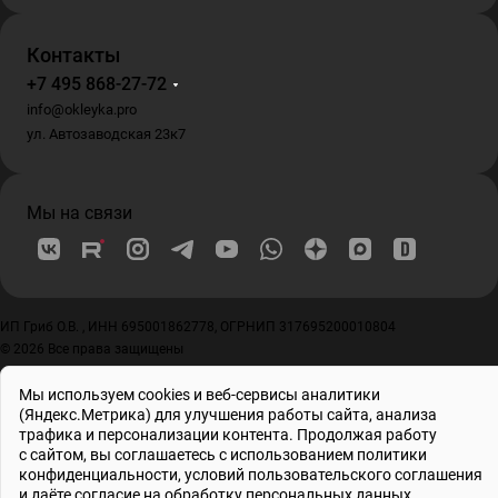
Контакты
+7 495 868-27-72
info@okleyka.pro
ул. Автозаводская 23к7
Мы на связи
ИП Гриб О.В. , ИНН 695001862778, ОГРНИП 317695200010804
© 2026 Все права защищены
Мы используем cookies и веб-сервисы аналитики
(Яндекс.Метрика) для улучшения работы сайта, анализа
трафика и персонализации контента. Продолжая работу
с сайтом, вы соглашаетесь с использованием
политики
конфиденциальности
, условий
пользовательского соглашения
и даёте
согласие на обработку персональных данных