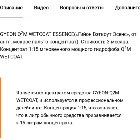
Описание
Видео
Вопросы и ответы
Дополнит
2
GYEON Q
M WETCOAT ESSENCE(«Гийон Вэткоут Эсенс», от
англ. мокрое пальто концентрат). Стойкость 3 месяца.
2
Концентрат 1:15 мгновенного мощного гидрофоба Q
M
WETCOAT.
Является концентратом средства
GYEON Q2M
WETCOAT
, и используется в профессиональном
детейлинге. Концентрация 1:15, что означает,
что в литр обычного средства приравнивается
к 15 литрам концентрата.